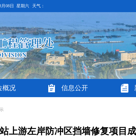
8月08日 星期六
天气：
位概况
信息公开
示
站上游左岸防冲区挡墙修复项目