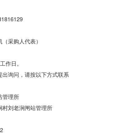
816129
凯（采购人代表）
个工作日。
提出询问，请按以下方式联系
站管理所
涧村刘老涧闸站管理所
2